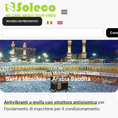
RICHIEDI UN PREVENTIVO
Cer
Home
»
Referenze
»
Santa Moschea – Arabia Saudita
Santa Moschea – Arabia Saudita
Antivibranti a molla con struttura antisismica
per
l’isolamento di macchine per il condizionamento.